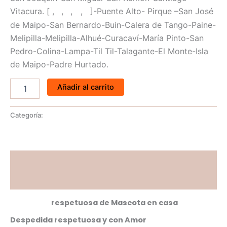
1
2
3
4
5
Vitacura.
[
,
,
,
,
]-
Puente Alto-
Pirque –
San José
de Maipo-
San Bernardo-
Buin-
Calera de Tango-
Paine-
Melipilla-
Melipilla-
Alhué-
Curacaví-
María Pinto-
San
Pedro-
Colina-
Lampa-
Til Til-
Talagante-
El Monte-
Isla
de Maipo-
Padre Hurtado.
Añadir al carrito
eutanasia
Categoría:
Descripción
Valoraciones (0)
Eutanasia
respetuosa de Mascota en casa
Despedida respetuosa y con Amor