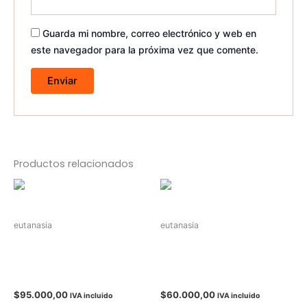
Guarda mi nombre, correo electrónico y web en
este navegador para la próxima vez que comente.
Productos relacionados
eutanasia
eutanasia
Eutanasia respetuosa de
Eutanasia respetuosa de
Mascota en casa (Hasta
Mascota en casa (Hasta
20 Kg)
5 Kg)
$
95.000,00
$
60.000,00
IVA incluido
IVA incluido