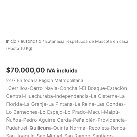
Inicio
eutanasia
/
/ Eutanasia respetuosa de Mascota en casa
(Hasta 10 Kg)
eutanasia
$
70.000,00
IVA incluido
24/7 En toda la Region Metropolitana
-Cerrillos-Cerro Navia-Conchalí-El Bosque-Estación
Central-
Huechuraba-Independencia-
La Cisterna-La
Florida-La Granja-La Pintana-La Reina-
Las Condes-
Lo Barnechea-Lo Espejo-Lo Prado-
Macul-Maipú-
Ñuñoa-
Pedro Aguirre Cerda-Peñalolén-Providencia-
Pudahuel-
Quilicura-
Quinta Normal-
Recoleta-Renca-
San Joaquín-San Miguel-San Ramón-Santiago-