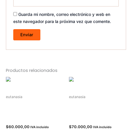
Guarda mi nombre, correo electrónico y web en
este navegador para la próxima vez que comente.
Productos relacionados
eutanasia
eutanasia
Eutanasia respetuosa de
Eutanasia respetuosa de
Mascota en casa (Hasta
Mascota en casa (Hasta
5 Kg)
10 Kg)
$
60.000,00
$
70.000,00
IVA incluido
IVA incluido