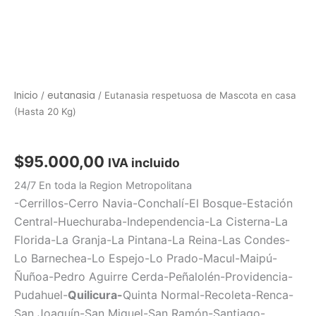
Inicio
eutanasia
/
/ Eutanasia respetuosa de Mascota en casa
(Hasta 20 Kg)
eutanasia
$
95.000,00
IVA incluido
24/7 En toda la Region Metropolitana
-Cerrillos-Cerro Navia-Conchalí-El Bosque-Estación
Central-
Huechuraba-Independencia-
La Cisterna-La
Florida-La Granja-La Pintana-La Reina-
Las Condes-
Lo Barnechea-Lo Espejo-Lo Prado-
Macul-Maipú-
Ñuñoa-
Pedro Aguirre Cerda-Peñalolén-Providencia-
Pudahuel-
Quilicura-
Quinta Normal-
Recoleta-Renca-
San Joaquín-San Miguel-San Ramón-Santiago-