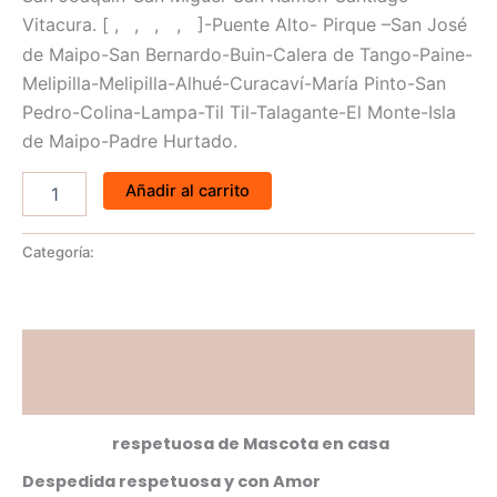
1
2
3
4
5
Vitacura.
[
,
,
,
,
]-
Puente Alto-
Pirque –
San José
de Maipo-
San Bernardo-
Buin-
Calera de Tango-
Paine-
Melipilla-
Melipilla-
Alhué-
Curacaví-
María Pinto-
San
Pedro-
Colina-
Lampa-
Til Til-
Talagante-
El Monte-
Isla
de Maipo-
Padre Hurtado.
Añadir al carrito
eutanasia
Categoría:
Descripción
Valoraciones (0)
Eutanasia
respetuosa de Mascota en casa
Despedida respetuosa y con Amor